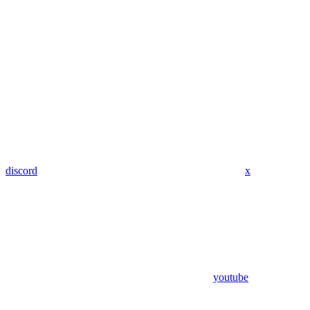
discord
x
youtube