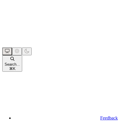
Search...
⌘
K
Feedback