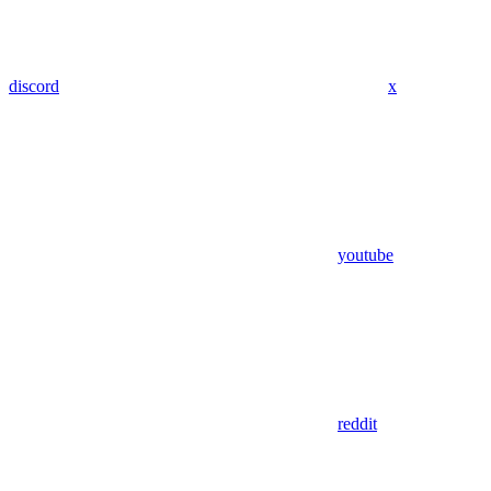
discord
x
youtube
reddit