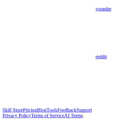
youtube
reddit
Skill Store
Pricing
Blog
Tools
Feedback
Support
Privacy Policy
Terms of Service
AI Terms