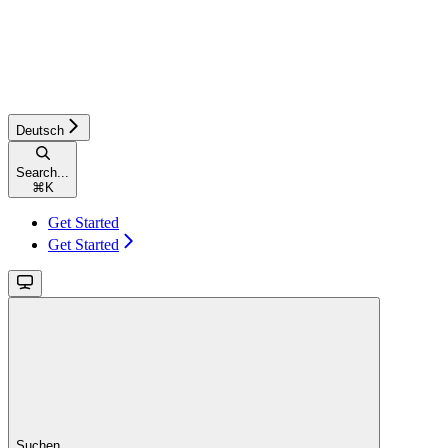
Deutsch
Search...
⌘
K
Get Started
Get Started
Suchen...