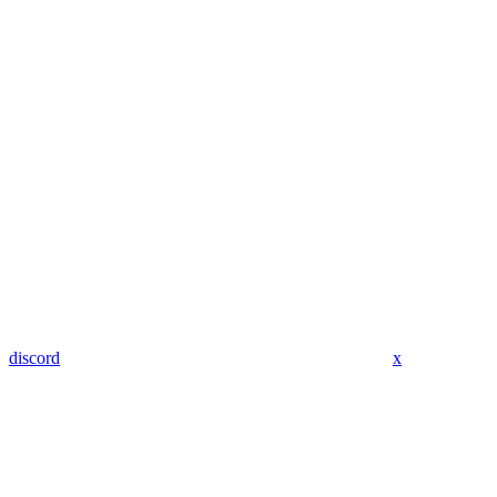
discord
x