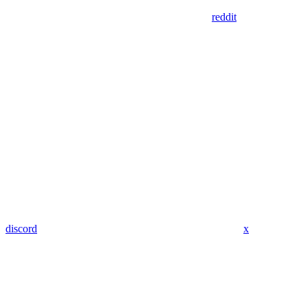
reddit
discord
x