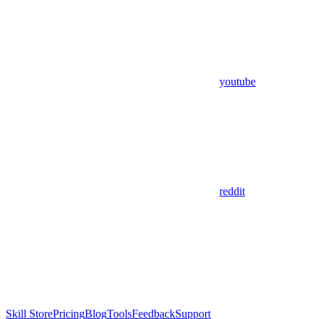
youtube
reddit
Skill Store
Pricing
Blog
Tools
Feedback
Support