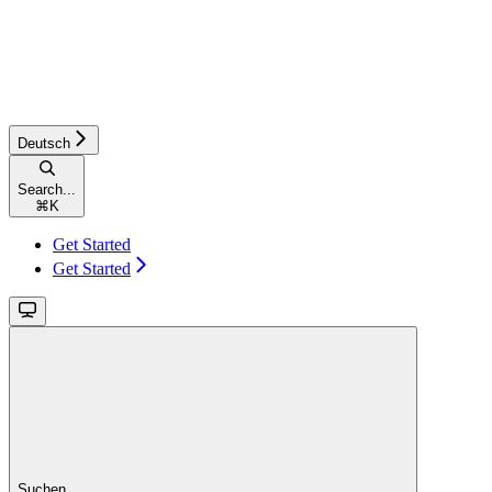
Deutsch
Search...
⌘
K
Get Started
Get Started
Suchen...