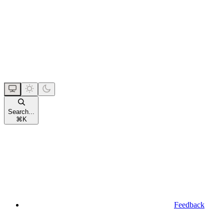
Search...
⌘
K
Feedback