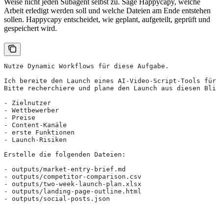
Weise nicht jeden Subagent selbst zu. Sage Happycapy, welche
Arbeit erledigt werden soll und welche Dateien am Ende entstehen
sollen. Happycapy entscheidet, wie geplant, aufgeteilt, geprüft und
gespeichert wird.
Nutze Dynamic Workflows für diese Aufgabe.
Ich bereite den Launch eines AI-Video-Script-Tools für 
Bitte recherchiere und plane den Launch aus diesen Blic
- Zielnutzer
- Wettbewerber
- Preise
- Content-Kanäle
- erste Funktionen
- Launch-Risiken
Erstelle die folgenden Dateien:
- outputs/market-entry-brief.md
- outputs/competitor-comparison.csv
- outputs/two-week-launch-plan.xlsx
- outputs/landing-page-outline.html
- outputs/social-posts.json