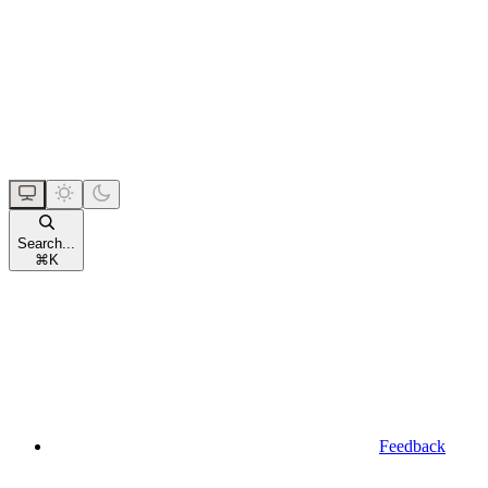
Search...
⌘
K
Feedback