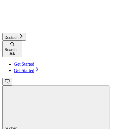
Deutsch
Search...
⌘
K
Get Started
Get Started
Suchen...