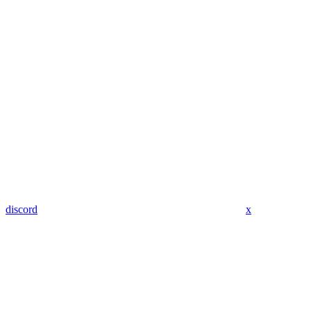
discord
x