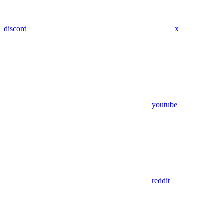
discord
x
youtube
reddit