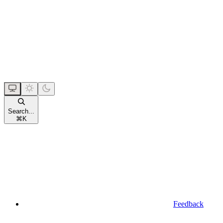
Search...
⌘
K
Feedback