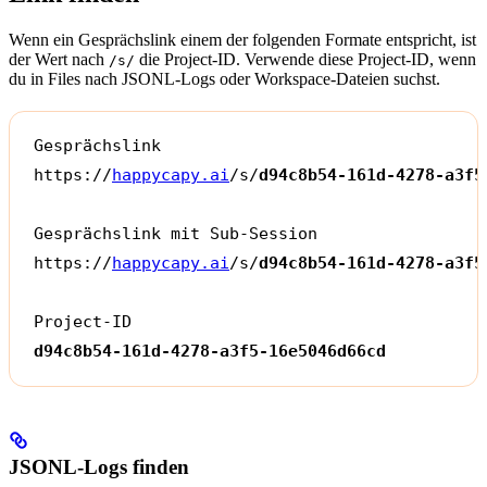
Wenn ein Gesprächslink einem der folgenden Formate entspricht, ist
der Wert nach
die Project-ID. Verwende diese Project-ID, wenn
/s/
du in Files nach JSONL-Logs oder Workspace-Dateien suchst.
Gesprächslink
https://
happycapy.ai
/s/
d94c8b54-161d-4278-a3f5
Gesprächslink mit Sub-Session
https://
happycapy.ai
/s/
d94c8b54-161d-4278-a3f5
Project-ID
d94c8b54-161d-4278-a3f5-16e5046d66cd
JSONL-Logs finden