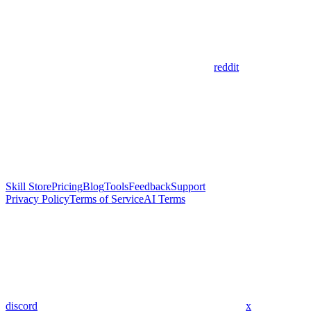
reddit
Skill Store
Pricing
Blog
Tools
Feedback
Support
Privacy Policy
Terms of Service
AI Terms
discord
x