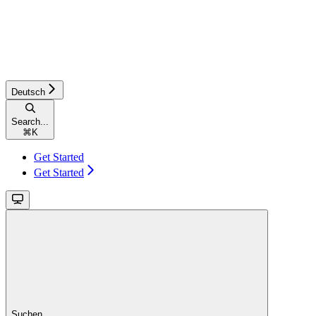
Deutsch
Search...
⌘
K
Get Started
Get Started
Suchen...