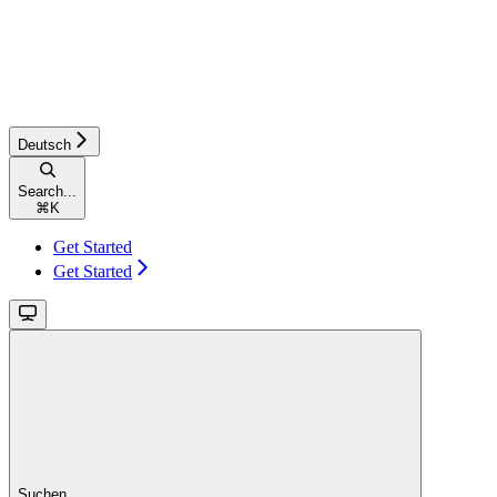
Deutsch
Search...
⌘
K
Get Started
Get Started
Suchen...