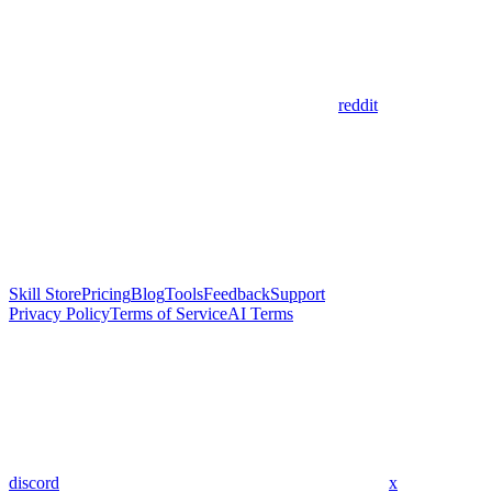
reddit
Skill Store
Pricing
Blog
Tools
Feedback
Support
Privacy Policy
Terms of Service
AI Terms
discord
x