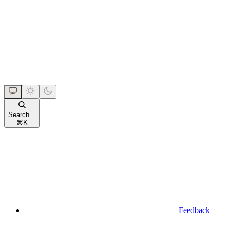
Search...
⌘
K
Feedback