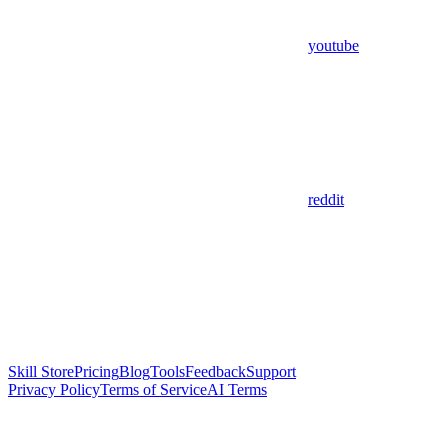
youtube
reddit
Skill Store
Pricing
Blog
Tools
Feedback
Support
Privacy Policy
Terms of Service
AI Terms