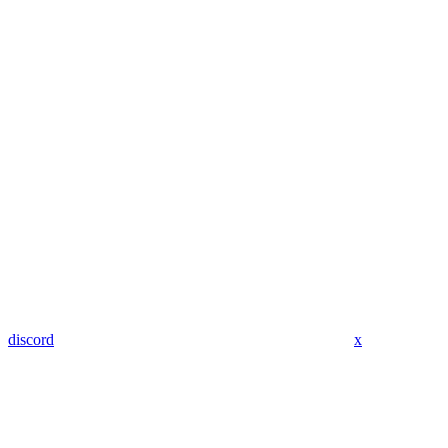
discord
x