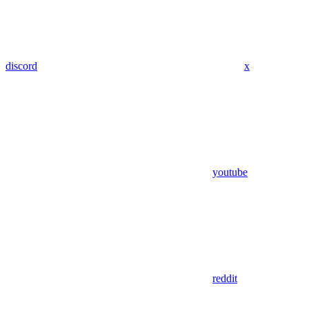
discord
x
youtube
reddit