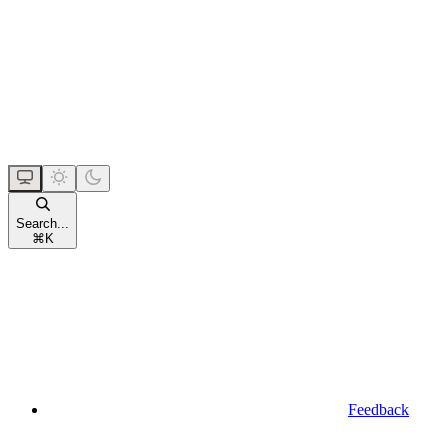
Search...
⌘
K
Feedback