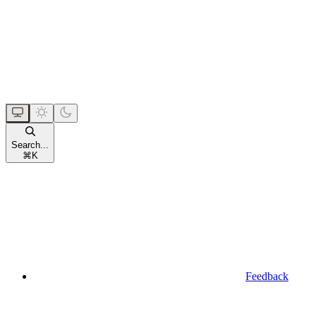
Search...
⌘
K
Feedback