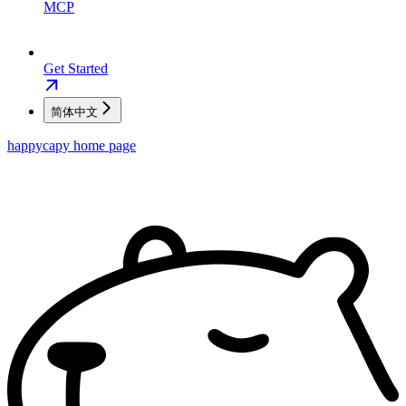
MCP
Get Started
简体中文
happycapy
home page