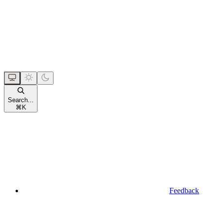
Search...
⌘
K
Feedback