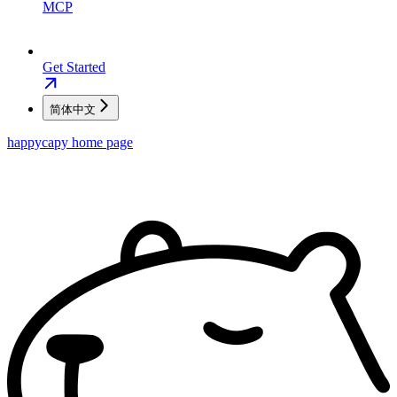
MCP
Get Started
简体中文
happycapy
home page