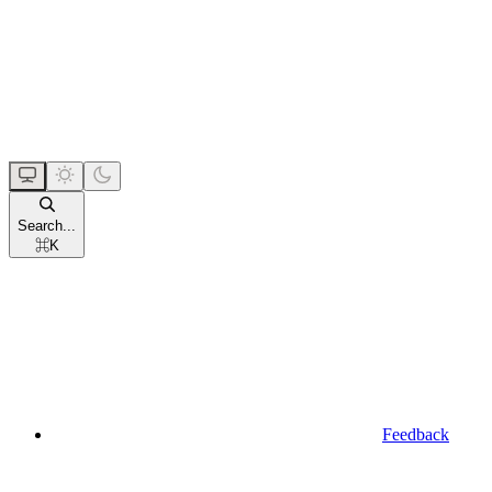
Search...
⌘
K
Feedback