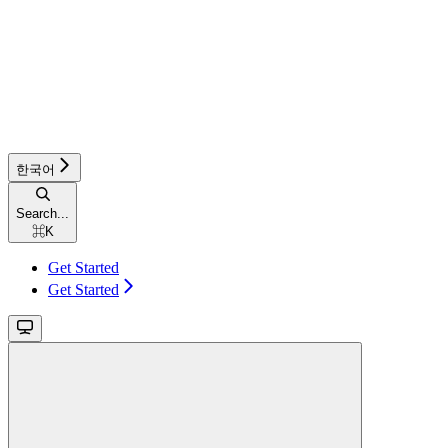
한국어
Search...
⌘
K
Get Started
Get Started