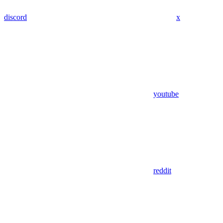
discord
x
youtube
reddit