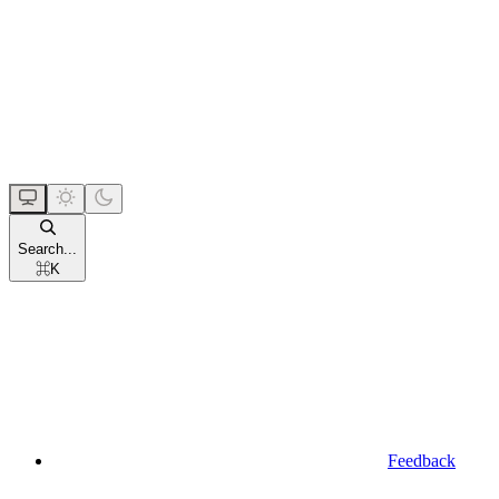
Search...
⌘
K
Feedback