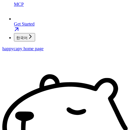
MCP
Get Started
한국어
happycapy
home page