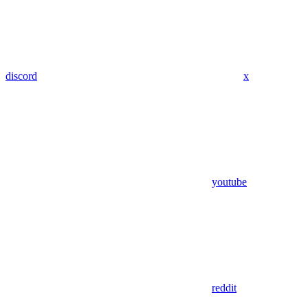
discord
x
youtube
reddit