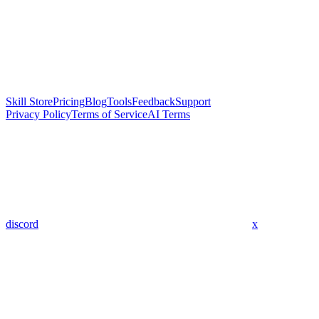
Skill Store
Pricing
Blog
Tools
Feedback
Support
Privacy Policy
Terms of Service
AI Terms
discord
x