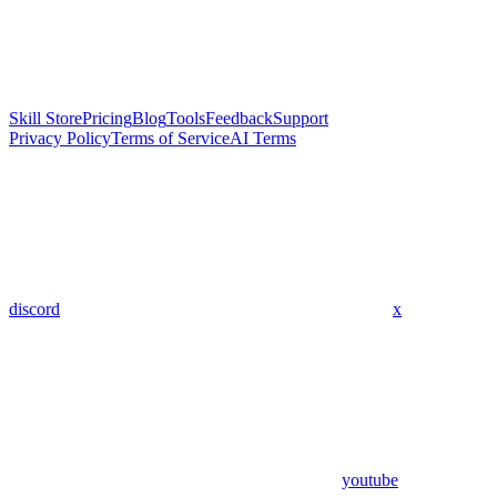
Skill Store
Pricing
Blog
Tools
Feedback
Support
Privacy Policy
Terms of Service
AI Terms
discord
x
youtube