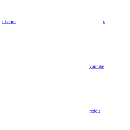
discord
x
youtube
reddit