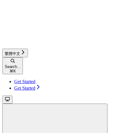
繁體中文
Search...
⌘
K
Get Started
Get Started