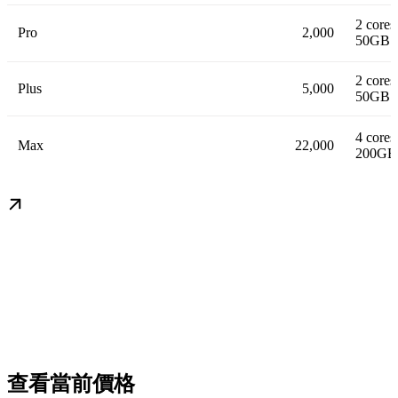
2 core
Pro
2,000
50GB s
2 core
Plus
5,000
50GB s
4 core
Max
22,000
200GB 
查看當前價格