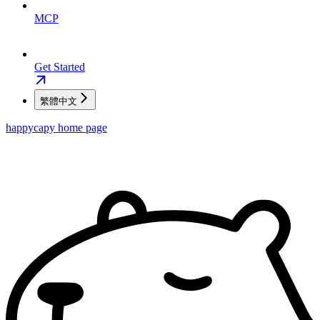
MCP
Get Started
繁體中文
happycapy
home page