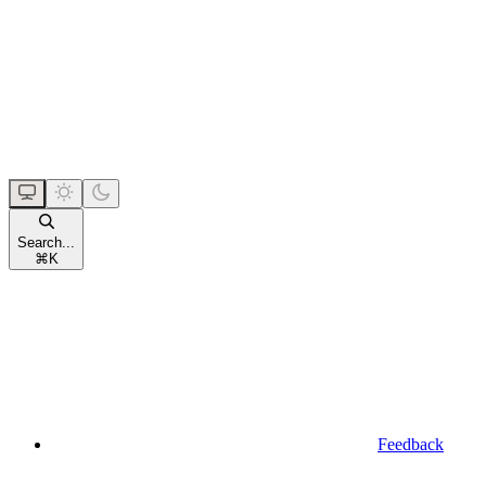
Search...
⌘
K
Feedback