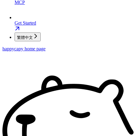
MCP
Get Started
繁體中文
happycapy
home page