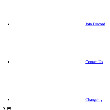
Join Discord
Contact Us
Changelog
入門