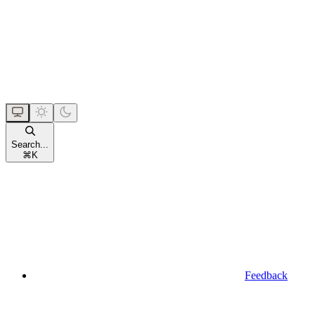
Search...
⌘
K
Feedback