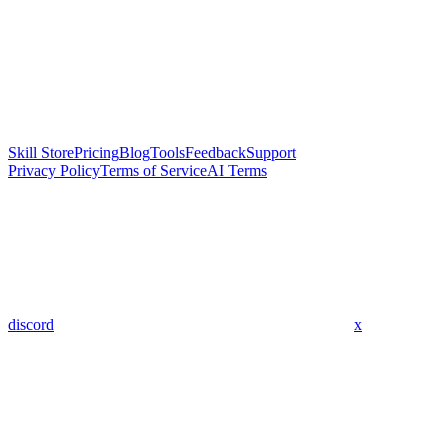
Skill Store
Pricing
Blog
Tools
Feedback
Support
Privacy Policy
Terms of Service
AI Terms
discord
x