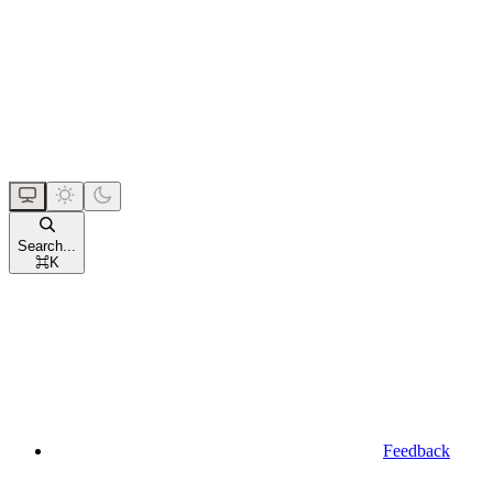
Search...
⌘
K
Feedback