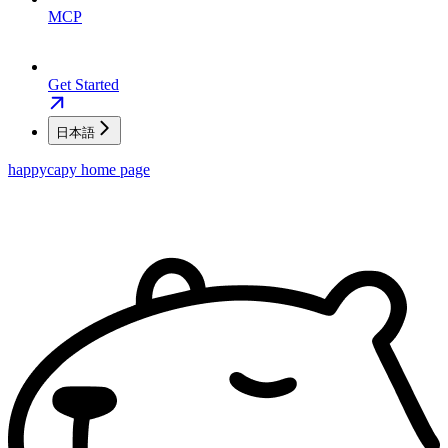
MCP
Get Started
日本語
happycapy
home page