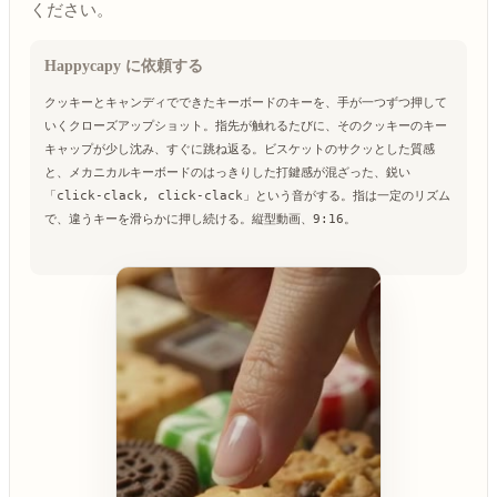
ください。
Happycapy に依頼する
クッキーとキャンディでできたキーボードのキーを、手が一つずつ押して
いくクローズアップショット。
指先が触れるたびに、そのクッキーのキー
キャップが少し沈み、すぐに跳ね返る。ビスケットのサクッとした質感
と、メカニカルキーボードのはっきりした打鍵感が混ざった、鋭い
「click-clack, click-clack」という音がする。
指は一定のリズム
で、違うキーを滑らかに押し続ける。縦型動画、9:16。