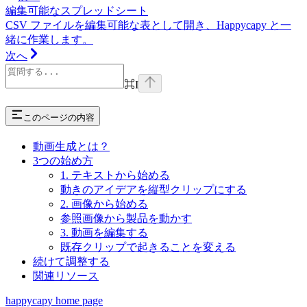
編集可能なスプレッドシート
CSV ファイルを編集可能な表として開き、Happycapy と一
緒に作業します。
次へ
⌘
I
このページの内容
動画生成とは？
3つの始め方
1. テキストから始める
動きのアイデアを縦型クリップにする
2. 画像から始める
参照画像から製品を動かす
3. 動画を編集する
既存クリップで起きることを変える
続けて調整する
関連リソース
happycapy
home page