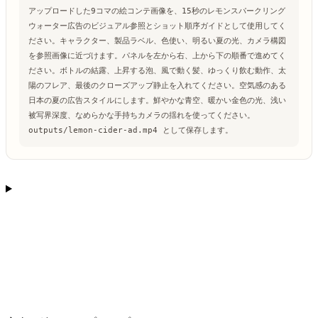
アップロードした9コマの絵コンテ画像を、15秒のレモンスパークリング
ウォーター広告のビジュアル参照とショット順序ガイドとして使用してく
ださい。
キャラクター、製品ラベル、色使い、明るい夏の光、カメラ構図
を参照画像に近づけます。パネルを左から右、上から下の順番で進めてく
ださい。ボトルの結露、上昇する泡、風で動く髪、ゆっくり飲む動作、太
陽のフレア、最後のクローズアップ静止を入れてください。
空気感のある
日本の夏の広告スタイルにします。鮮やかな青空、暖かい金色の光、浅い
被写界深度、なめらかな手持ちカメラの揺れを使ってください。
outputs/lemon-cider-ad.mp4 として保存します。