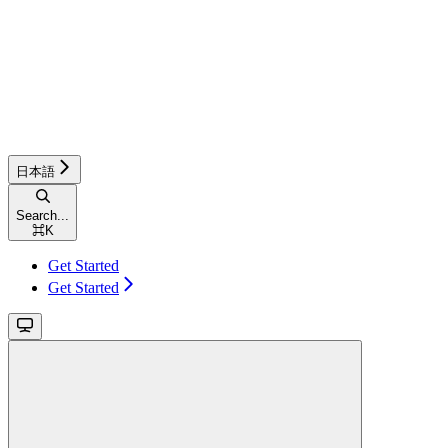
日本語
Search...
⌘
K
Get Started
Get Started