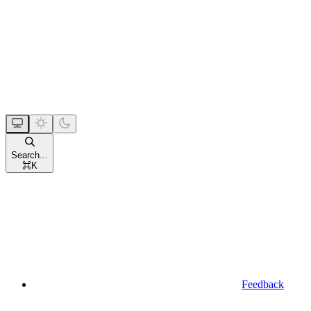
Search...
⌘
K
Feedback