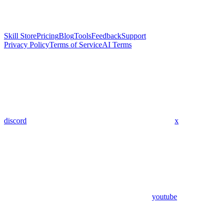
Skill Store
Pricing
Blog
Tools
Feedback
Support
Privacy Policy
Terms of Service
AI Terms
discord
x
youtube