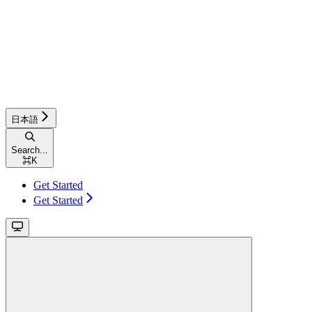
日本語
Search...
⌘
K
Get Started
Get Started