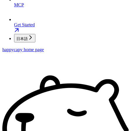
MCP
Get Started
日本語
happycapy
home page